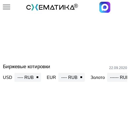
Главная
Каталог
Резисторы
Резисторы
Биржевые котировки
22.09.2020
USD
---- RUB
EUR
---- RUB
Золото
------ RUB